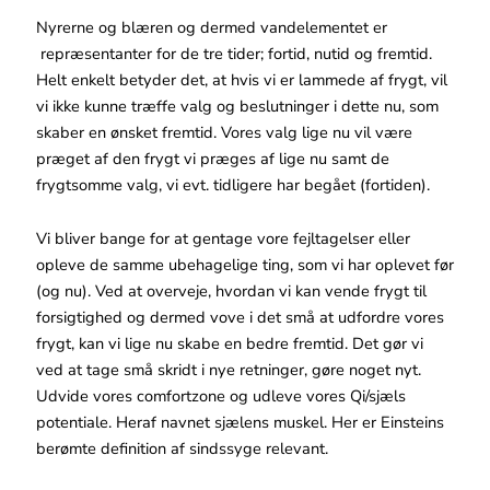
Nyrerne og blæren og dermed vandelementet er
repræsentanter for de tre tider; fortid, nutid og fremtid.
Helt enkelt betyder det, at hvis vi er lammede af frygt, vil
vi ikke kunne træffe valg og beslutninger i dette nu, som
skaber en ønsket fremtid. Vores valg lige nu vil være
præget af den frygt vi præges af lige nu samt de
frygtsomme valg, vi evt. tidligere har begået (fortiden).
Vi bliver bange for at gentage vore fejltagelser eller
opleve de samme ubehagelige ting, som vi har oplevet før
(og nu). Ved at overveje, hvordan vi kan vende frygt til
forsigtighed og dermed vove i det små at udfordre vores
frygt, kan vi lige nu skabe en bedre fremtid. Det gør vi
ved at tage små skridt i nye retninger, gøre noget nyt.
Udvide vores comfortzone og udleve vores Qi/sjæls
potentiale. Heraf navnet sjælens muskel. Her er Einsteins
berømte definition af sindssyge relevant.