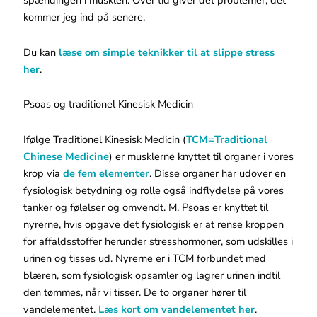
spændingen i musklen. Over tid giver det problemer, det
kommer jeg ind på senere.
Du kan
læse om simple teknikker til at slippe stress
her
.
Psoas og traditionel Kinesisk Medicin
Ifølge Traditionel Kinesisk Medicin (
TCM=Traditional
Chinese Medicine
) er musklerne knyttet til organer i vores
krop via
de fem elementer
. Disse organer har udover en
fysiologisk betydning og rolle også indflydelse på vores
tanker og følelser og omvendt. M. Psoas er knyttet til
nyrerne, hvis opgave det fysiologisk er at rense kroppen
for affaldsstoffer herunder stresshormoner, som udskilles i
urinen og tisses ud. Nyrerne er i TCM forbundet med
blæren, som fysiologisk opsamler og lagrer urinen indtil
den tømmes, når vi tisser. De to organer hører til
vandelementet.
Læs kort om vandelementet her
.