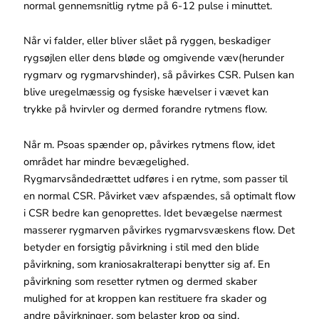
normal gennemsnitlig rytme på 6-12 pulse i minuttet.
Når vi falder, eller bliver slået på ryggen, beskadiger
rygsøjlen eller dens bløde og omgivende væv(herunder
rygmarv og rygmarvshinder), så påvirkes CSR. Pulsen kan
blive uregelmæssig og fysiske hævelser i vævet kan
trykke på hvirvler og dermed forandre rytmens flow.
Når m. Psoas spænder op, påvirkes rytmens flow, idet
området har mindre bevægelighed.
Rygmarvsåndedrættet udføres i en rytme, som passer til
en normal CSR. Påvirket væv afspændes, så optimalt flow
i CSR bedre kan genoprettes. Idet bevægelse nærmest
masserer rygmarven påvirkes rygmarvsvæskens flow. Det
betyder en forsigtig påvirkning i stil med den blide
påvirkning, som kraniosakralterapi benytter sig af. En
påvirkning som resetter rytmen og dermed skaber
mulighed for at kroppen kan restituere fra skader og
andre påvirkninger, som belaster krop og sind.