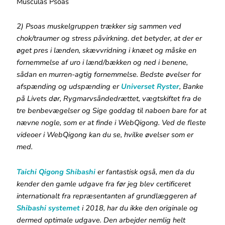
Musculas Psoas
2) Psoas muskelgruppen trækker sig sammen ved
chok/traumer og stress påvirkning. det betyder, at der er
øget pres i lænden, skævvridning i knæet og måske en
fornemmelse af uro i lænd/bækken og ned i benene,
sådan en murren-agtig fornemmelse. Bedste øvelser for
afspænding og udspænding er
Universet Ryster
, Banke
på Livets dør, Rygmarvsåndedrættet, vægtskiftet fra de
tre benbevægelser og Sige goddag til naboen bare for at
nævne nogle, som er at finde i WebQigong. Ved de fleste
videoer i WebQigong kan du se, hvilke øvelser som er
med.
Taichi Qigong Shibashi
er fantastisk også, men da du
kender den gamle udgave fra før jeg blev certificeret
internationalt fra repræsentanten af grundlæggeren af
Shibashi systemet
i 2018, har du ikke den originale og
dermed optimale udgave. Den arbejder nemlig helt