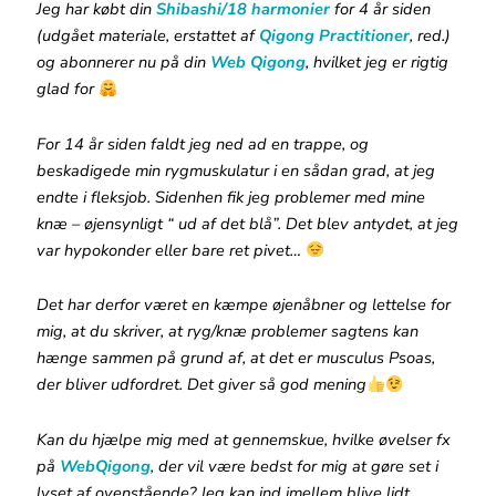
Jeg har købt din
Shibashi/18 harmonier
for 4 år siden
(udgået materiale, erstattet af
Qigong Practitioner
, red.)
og abonnerer nu på din
Web Qigong
, hvilket jeg er rigtig
glad for
For 14 år siden faldt jeg ned ad en trappe, og
beskadigede min rygmuskulatur i en sådan grad, at jeg
endte i fleksjob. Sidenhen fik jeg problemer med mine
knæ – øjensynligt “ ud af det blå”. Det blev antydet, at jeg
var hypokonder eller bare ret pivet…
Det har derfor været en kæmpe øjenåbner og lettelse for
mig, at du skriver, at ryg/knæ problemer sagtens kan
hænge sammen på grund af, at det er musculus Psoas,
der bliver udfordret. Det giver så god mening
Kan du hjælpe mig med at gennemskue, hvilke øvelser fx
på
WebQigong
, der vil være bedst for mig at gøre set i
lyset af ovenstående? Jeg kan ind imellem blive lidt