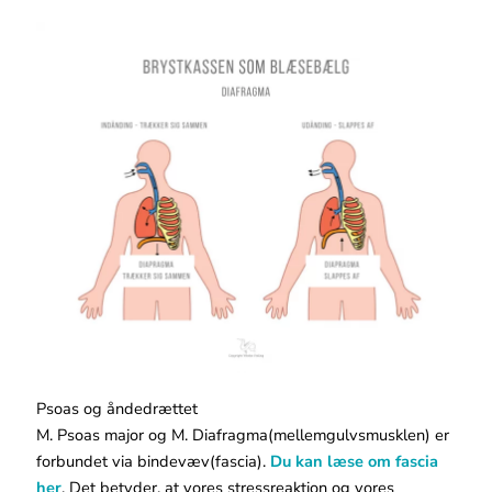
Psoas og åndedrættet
M. Psoas major og M. Diafragma(mellemgulvsmusklen) er
forbundet via bindevæv(fascia).
Du kan læse om fascia
her
. Det betyder, at vores stressreaktion og vores