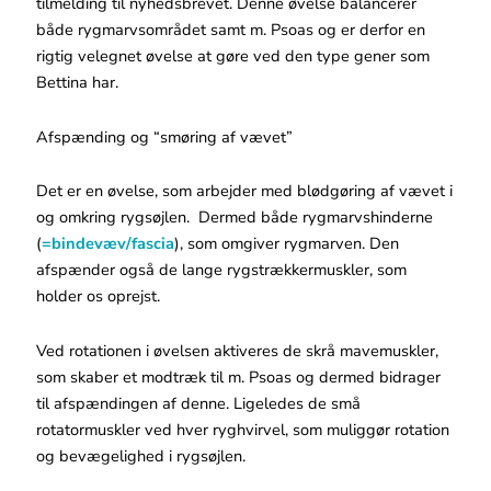
tilmelding til nyhedsbrevet. Denne øvelse balancerer
både rygmarvsområdet samt m. Psoas og er derfor en
rigtig velegnet øvelse at gøre ved den type gener som
Bettina har.
Afspænding og “smøring af vævet”
Det er en øvelse, som arbejder med blødgøring af vævet i
og omkring rygsøjlen. Dermed både rygmarvshinderne
(
=bindevæv/fascia
), som omgiver rygmarven. Den
afspænder også de lange rygstrækkermuskler, som
holder os oprejst.
Ved rotationen i øvelsen aktiveres de skrå mavemuskler,
som skaber et modtræk til m. Psoas og dermed bidrager
til afspændingen af denne. Ligeledes de små
rotatormuskler ved hver ryghvirvel, som muliggør rotation
og bevægelighed i rygsøjlen.