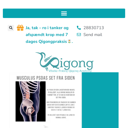
Gå
til
indholdet
J
a, tak – ro i tanker og
28830713
afspændt krop med 7
Send mail
dages Qigongpraksis
.