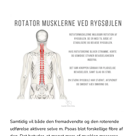
Samtidig vil både den fremadvendte og den roterende
udførelse aktivere selve m. Psoas blot forskellige fibre af
den. Det betyder, at meget mere af musklen masseres,