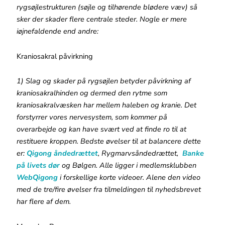
rygsøjlestrukturen (søjle og tilhørende blødere væv) så
sker der skader flere centrale steder. Nogle er mere
iøjnefaldende end andre:
Kraniosakral påvirkning
1) Slag og skader på rygsøjlen betyder påvirkning af
kraniosakralhinden og dermed den rytme som
kraniosakralvæsken har mellem haleben og kranie. Det
forstyrrer vores nervesystem, som kommer på
overarbejde og kan have svært ved at finde ro til at
restituere kroppen. Bedste øvelser til at balancere dette
er:
Qigong åndedrættet
, Rygmarvsåndedrættet,
Banke
på livets dør
og Bølgen. Alle ligger i medlemsklubben
WebQigong
i forskellige korte videoer. Alene den video
med de tre/fire øvelser fra tilmeldingen til nyhedsbrevet
har flere af dem.