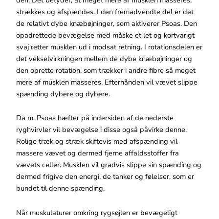
strækkes og afspændes. I den fremadvendte del er det
de relativt dybe knæbøjninger, som aktiverer Psoas. Den
opadrettede bevægelse med måske et let og kortvarigt
svaj retter musklen ud i modsat retning. I rotationsdelen er
det vekselvirkningen mellem de dybe knæbøjninger og
den oprette rotation, som trækker i andre fibre så meget
mere af musklen masseres. Efterhånden vil vævet slippe
spænding dybere og dybere.
Da m. Psoas hæfter på indersiden af de nederste
ryghvirvler vil bevægelse i disse også påvirke denne.
Rolige træk og stræk skiftevis med afspænding vil
massere vævet og dermed fjerne affaldsstoffer fra
vævets celler. Musklen vil gradvis slippe sin spænding og
dermed frigive den energi, de tanker og følelser, som er
bundet til denne spænding.
Når muskulaturer omkring rygsøjlen er bevægeligt