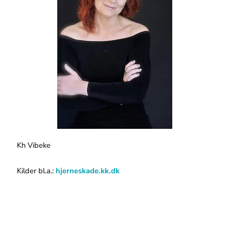
Kh Vibeke
Kilder bl.a.:
hjerneskade.kk.dk
Tidligere
Næ