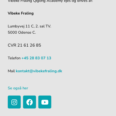
Vibeke Fraling Qigong Academy ejes og drives af:
Vibeke Fraling
Lumbyvej 11 C, 2. sal TV.
5000 Odense C.
CVR 21 61 26 85
Telefon
+45 28 83 07 13
Mail
kontakt@vibekefraling.dk
Se også her
I
F
Y
n
a
o
s
c
u