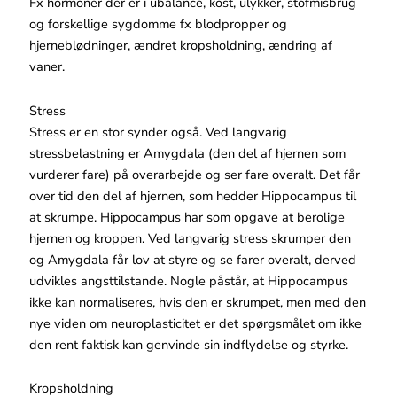
Fx hormoner der er i ubalance, kost, ulykker, stofmisbrug
og forskellige sygdomme fx blodpropper og
hjerneblødninger, ændret kropsholdning, ændring af
vaner.
Stress
Stress er en stor synder også. Ved langvarig
stressbelastning er Amygdala (den del af hjernen som
vurderer fare) på overarbejde og ser fare overalt. Det får
over tid den del af hjernen, som hedder Hippocampus til
at skrumpe. Hippocampus har som opgave at berolige
hjernen og kroppen. Ved langvarig stress skrumper den
og Amygdala får lov at styre og se farer overalt, derved
udvikles angsttilstande. Nogle påstår, at Hippocampus
ikke kan normaliseres, hvis den er skrumpet, men med den
nye viden om neuroplasticitet er det spørgsmålet om ikke
den rent faktisk kan genvinde sin indflydelse og styrke.
Kropsholdning