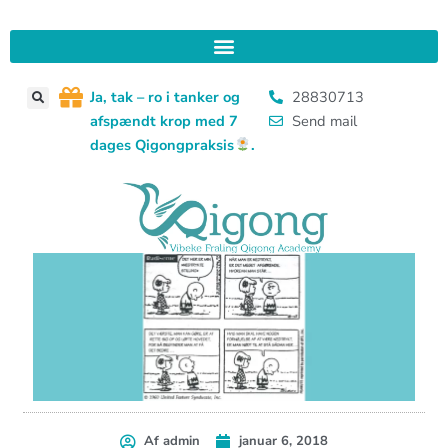
Gå
til
indholdet
J
a, tak – ro i tanker og
28830713
afspændt krop med 7
Send mail
dages Qigongpraksis
.
Af
admin
januar 6, 2018