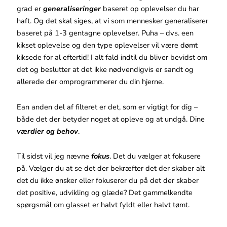
grad er
generaliseringer
baseret op oplevelser du har
haft. Og det skal siges, at vi som mennesker generaliserer
baseret på 1-3 gentagne oplevelser. Puha – dvs. een
kikset oplevelse og den type oplevelser vil være dømt
kiksede for al eftertid! I alt fald indtil du bliver bevidst om
det og beslutter at det ikke nødvendigvis er sandt og
allerede der omprogrammerer du din hjerne.
Ean anden del af filteret er det, som er vigtigt for dig –
både det der betyder noget at opleve og at undgå. Dine
værdier og behov
.
Til sidst vil jeg nævne
fokus
. Det du vælger at fokusere
på. Vælger du at se det der bekræfter det der skaber alt
det du ikke ønsker eller fokuserer du på det der skaber
det positive, udvikling og glæde? Det gammelkendte
spørgsmål om glasset er halvt fyldt eller halvt tømt.