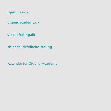
t
e
t
a
b
u
Hjemmesider
g
o
b
r
o
e
qigongacademy.dk
a
k
m
vibekefraling.dk
shibashi.dk/vibeke-fraling
Kalender for Qigong Academy