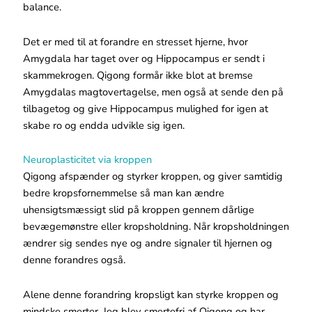
balance.
Det er med til at forandre en stresset hjerne, hvor
Amygdala har taget over og Hippocampus er sendt i
skammekrogen. Qigong formår ikke blot at bremse
Amygdalas magtovertagelse, men også at sende den på
tilbagetog og give Hippocampus mulighed for igen at
skabe ro og endda udvikle sig igen.
Neuroplasticitet via kroppen
Qigong afspænder og styrker kroppen, og giver samtidig
bedre kropsfornemmelse så man kan ændre
uhensigtsmæssigt slid på kroppen gennem dårlige
bevægemønstre eller kropsholdning. Når kropsholdningen
ændrer sig sendes nye og andre signaler til hjernen og
denne forandres også.
Alene denne forandring kropsligt kan styrke kroppen og
mindske smerter. Jeg blev smertefri af Qigong og har