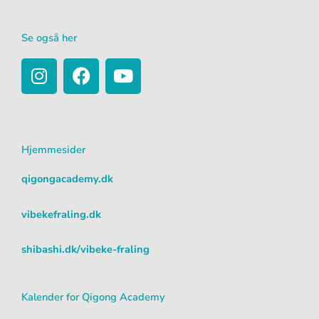
Se også her
I
F
Y
n
a
o
s
c
u
t
e
t
a
b
u
Hjemmesider
g
o
b
r
o
e
qigongacademy.dk
a
k
m
vibekefraling.dk
shibashi.dk/vibeke-fraling
Kalender for Qigong Academy