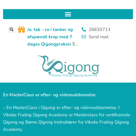
Gå
til
indholdet
J
a, tak – ro i tanker og
28830713
afspændt krop med 7
Send mail
dages Qigongpraksis
.
En MasterClass er efter- og videreuddannelse
– En MasterClass i Qigong er efter- og videreuddannelse. I
Vibeke Fraling Qigong Academy er Masterclass for certificerede
Qigong og Børne Qigong Instruktører fra Vibeke Fraling Qigong
Academy.