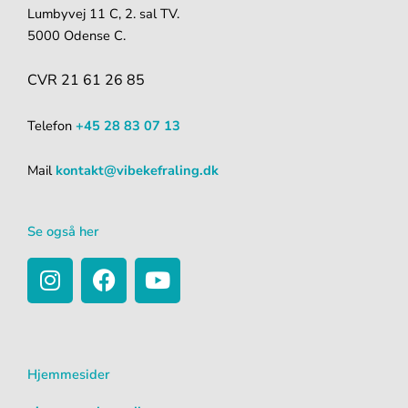
Lumbyvej 11 C, 2. sal TV.
5000 Odense C.
CVR 21 61 26 85
Telefon
+45 28 83 07 13
Mail
kontakt@vibekefraling.dk
Se også her
I
F
Y
n
a
o
s
c
u
t
e
t
a
b
u
Hjemmesider
g
o
b
r
o
e