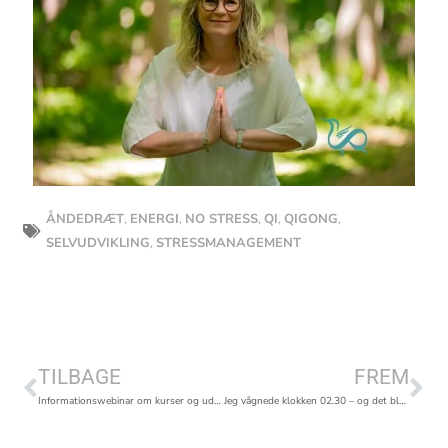
ÅNDEDRÆT
,
ENERGI
,
NO STRESS
,
QI
,
QIGONG
,
SELVUDVIKLING
,
STRESSMANAGEMENT
Tidligere
Næ
TILBAGE
FREM
Informationswebinar om kurser og uddannelser
Jeg vågnede klokken 02.30 – og det blev en vigtig påmindelse om mental nulstilling