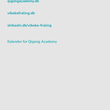
qigongacademy.dk
a
k
m
vibekefraling.dk
shibashi.dk/vibeke-fraling
Kalender for Qigong Academy