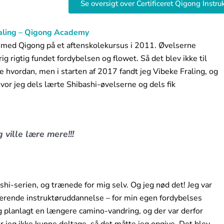
Se oversigt over Certificeret Qigong Instru
aling – Qigong Academy
b med Qigong på et aftenskolekursus i 2011. Øvelserne
ig rigtig fundet fordybelsen og flowet. Så det blev ikke til
e hvordan, men i starten af 2017 fandt jeg Vibeke Fraling, og
or jeg dels lærte Shibashi-øvelserne og dels fik
 ville lære mere!!!
hi-serien, og trænede for mig selv. Og jeg nød det! Jeg var
aværende instruktøruddannelse – for min egen fordybelses
g planlagt en længere camino-vandring, og der var derfor
r jeg ikke kunne deltage, så det måtte jeg opgive. Det blev