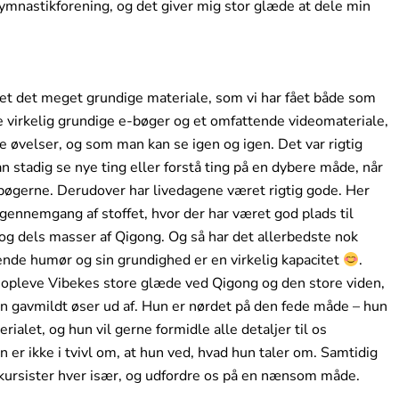
ymnastikforening, og det giver mig stor glæde at dele min
t det meget grundige materiale, som vi har fået både som
 virkelig grundige e-bøger og et omfattende videomateriale,
te øvelser, og som man kan se igen og igen. Det var rigtig
kan stadig se nye ting eller forstå ting på en dybere måde, når
-bøgerne. Derudover har livedagene været rigtig gode. Her
gennemgang af stoffet, hvor der har været god plads til
g dels masser af Qigong. Og så har det allerbedste nok
ende humør og sin grundighed er en virkelig kapacitet
.
 opleve Vibekes store glæde ved Qigong og den store viden,
n gavmildt øser ud af. Hun er nørdet på den fede måde – hun
rialet, og hun vil gerne formidle alle detaljer til os
n er ikke i tvivl om, at hun ved, hvad hun taler om. Samtidig
s kursister hver især, og udfordre os på en nænsom måde.