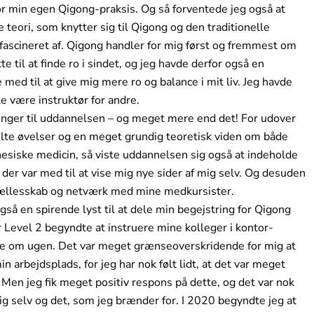
or min egen Qigong-praksis. Og så forventede jeg også at
ori, som knytter sig til Qigong og den traditionelle
 fascineret af. Qigong handler for mig først og fremmest om
 til at finde ro i sindet, og jeg havde derfor også en
ed til at give mig mere ro og balance i mit liv. Jeg havde
e være instruktør for andre.
ntninger til uddannelsen – og meget mere end det! For udover
elte øvelser og en meget grundig teoretisk viden om både
nesiske medicin, så viste uddannelsen sig også at indeholde
 der var med til at vise mig nye sider af mig selv. Og desuden
fællesskab og netværk med mine medkursister.
gså en spirende lyst til at dele min begejstring for Qigong
 Level 2 begyndte at instruere mine kolleger i kontor-
ge om ugen. Det var meget grænseoverskridende for mig at
n arbejdsplads, for jeg har nok følt lidt, at det var meget
. Men jeg fik meget positiv respons på dette, og det var nok
 mig selv og det, som jeg brænder for. I 2020 begyndte jeg at