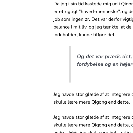
Da jeg i sin tid kastede mig ud i Qig
er et rigtigt ”hoved-menneske”, og d
job som ingeniør. Det var derfor vigt
balance i mit liv, og jeg tænkte, at
indeholder, kunne tilføre det.
Og det var præcis det
fordybelse og en højer
Jeg havde stor glæde af at integrere d
skulle lære mere Qigong end dette.
Jeg havde stor glæde af at integrere q
skulle lære mere Qigong end dette, og 
andre. Hvis jeg skal være helt ærlig, v