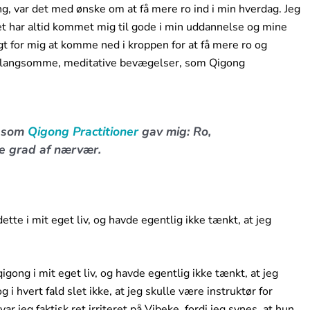
ong, var det med ønske om at få mere ro ind i min hverdag. Jeg
et har altid kommet mig til gode i min uddannelse og mine
igt for mig at komme ned i kroppen for at få mere ro og
 de langsomme, meditative bevægelser, som Qigong
, som
Qigong Practitioner
gav mig: Ro,
e grad af nærvær.
ette i mit eget liv, og havde egentlig ikke tænkt, at jeg
igong i mit eget liv, og havde egentlig ikke tænkt, at jeg
i hvert fald slet ikke, at jeg skulle være instruktør for
ar jeg faktisk ret irriteret på Vibeke, fordi jeg synes, at hun