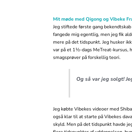
Mit møde med Qigong og Vibeke Fr
Jeg stiftede første gang bekendtska
fangede mig egentlig, men jeg fik aldr
mere på det tidspunkt. Jeg husker ikk
var på et 1½-dags MeTreat-kursus, hv
smagsprøver på forskellig teori.
Og så var jeg solgt! Jeg
Jeg købte Vibekes videoer med Shibas
også klar til at starte på Vibekes d
skyld. Men på det tidspunkt havde je
flere tidspunkter af uddannelsen, hvo