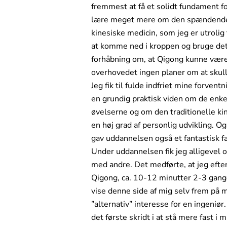
fremmest at få et solidt fundament f
lære meget mere om den spændende te
kinesiske medicin, som jeg er utrolig
at komme ned i kroppen og bruge dette
forhåbning om, at Qigong kunne være m
overhovedet ingen planer om at skull
Jeg fik til fulde indfriet mine forve
en grundig praktisk viden om de enk
øvelserne og om den traditionelle ki
en høj grad af personlig udvikling. Og
gav uddannelsen også et fantastisk 
Under uddannelsen fik jeg alligevel o
med andre. Det medførte, at jeg efter
Qigong, ca. 10-12 minutter 2-3 gan
vise denne side af mig selv frem på mi
”alternativ” interesse for en ingeniør
det første skridt i at stå mere fast i