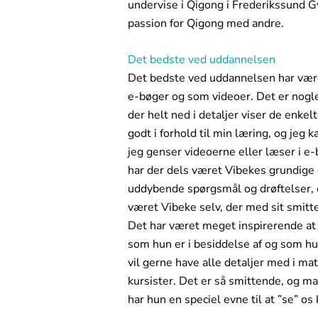
undervise i Qigong i Frederikssund G
passion for Qigong med andre.
Det bedste ved uddannelsen
Det bedste ved uddannelsen har være
e-bøger og som videoer. Det er nogle
der helt ned i detaljer viser de enkel
godt i forhold til min læring, og jeg 
jeg genser videoerne eller læser i e
har der dels været Vibekes grundige 
uddybende spørgsmål og drøftelser, o
været Vibeke selv, der med sit smitt
Det har været meget inspirerende at
som hun er i besiddelse af og som hu
vil gerne have alle detaljer med i mate
kursister. Det er så smittende, og ma
har hun en speciel evne til at ”se” o