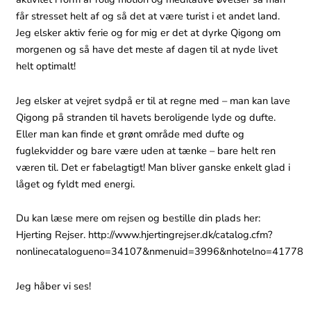
får stresset helt af og så det at være turist i et andet land.
Jeg elsker aktiv ferie og for mig er det at dyrke Qigong om
morgenen og så have det meste af dagen til at nyde livet
helt optimalt!
Jeg elsker at vejret sydpå er til at regne med – man kan lave
Qigong på stranden til havets beroligende lyde og dufte.
Eller man kan finde et grønt område med dufte og
fuglekvidder og bare være uden at tænke – bare helt ren
væren til. Det er fabelagtigt! Man bliver ganske enkelt glad i
låget og fyldt med energi.
Du kan læse mere om rejsen og bestille din plads her:
Hjerting Rejser. http://www.hjertingrejser.dk/catalog.cfm?
nonlinecatalogueno=34107&nmenuid=3996&nhotelno=41778
Jeg håber vi ses!