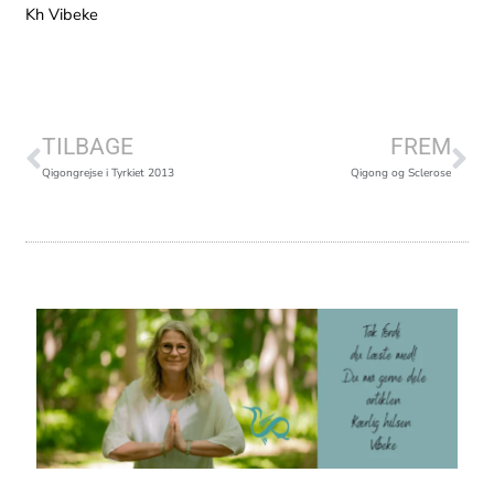
Kh Vibeke
Tidligere
Næ
TILBAGE
FREM
Qigongrejse i Tyrkiet 2013
Qigong og Sclerose