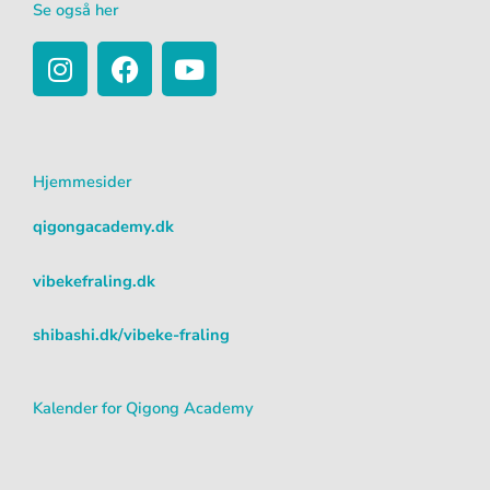
Se også her
I
F
Y
n
a
o
s
c
u
t
e
t
a
b
u
Hjemmesider
g
o
b
r
o
e
qigongacademy.dk
a
k
m
vibekefraling.dk
shibashi.dk/vibeke-fraling
Kalender for Qigong Academy