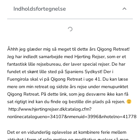
Indholdsfortegnelse
Åhhh jeg glæder mig så meget til dette års Qigong Retreat!
Jeg har indledt samarbejde med Hjerting Rejser, som er et
fantastisk lille rejsebureau, der laver special rejser. De har
fundet et skønt lille sted på Spaniens Sydkyst! Der i
Fuengirola skal vi på Qigong Retreat i uge 41. Du kan læse
mere om min retreat og sidste års rejse under menupunktet
Qigong Retreat. På dette link, som jeg desværre ikke kan få
sat rigtigt ind kan du finde og bestille din plads på rejsen.
http://www.hjertingrejser.dk/catalog.cfm?
nonlinecatalogueno=34107&nmenuid=3996&nhotelno=41778
Det er en vidunderlig oplevelse at kombinere ferie mellem
aktivitet i form af rolig motion og meditative øvelser så man