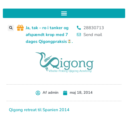
Gå
til
indholdet
J
a, tak – ro i tanker og
28830713
afspændt krop med 7
Send mail
dages Qigongpraksis
.
Af
admin
maj 18, 2014
Qigong retreat til Spanien 2014