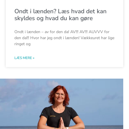
Ondt i lænden? Læs hvad det kan
skyldes og hvad du kan gøre
Ondt i lænden – av for den da! AV!!! AV!!! AUVVV for
den da!!! Hvor har jeg ondt i lænden! Vækkeuret har lige
ringet og
LÆS MERE »