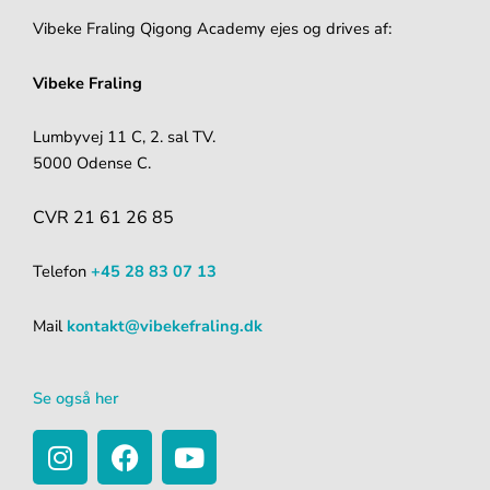
Vibeke Fraling Qigong Academy ejes og drives af:
Vibeke Fraling
Lumbyvej 11 C, 2. sal TV.
5000 Odense C.
CVR 21 61 26 85
Telefon
+45 28 83 07 13
Mail
kontakt@vibekefraling.dk
Se også her
I
F
Y
n
a
o