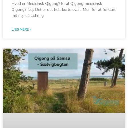
Hvad er Medicinsk Qigong? Er al Qigong medicinsk
Qigong? Nej. Det er det helt korte svar. Men for at forklare
mit nej, så lad mig
LÆS MERE »