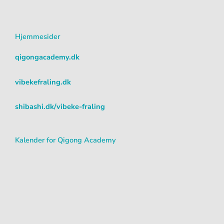
s
c
u
t
e
t
a
b
u
Hjemmesider
g
o
b
r
o
e
qigongacademy.dk
a
k
m
vibekefraling.dk
shibashi.dk/vibeke-fraling
Kalender for Qigong Academy