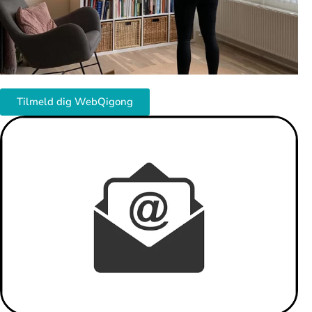
Tilmeld dig WebQigong