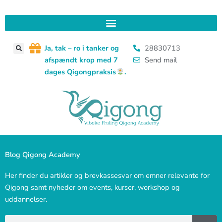
Gå
til
indholdet
J
a, tak – ro i tanker og
28830713
afspændt krop med 7
Send mail
dages Qigongpraksis
.
Blog Qigong Academy
Her finder du artikler og brevkassesvar om emner relevante for
Qigong samt nyheder om events, kurser, workshop og
uddannelser.
Søg