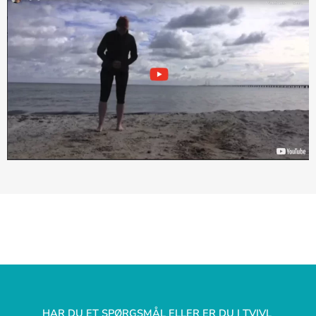
HAR DU ET SPØRGSMÅL ELLER ER DU I TVIVL