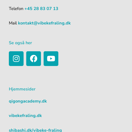
Telefon
+45 28 83 07 13
Mail
kontakt@vibekefraling.dk
Se også her
I
F
Y
n
a
o
s
c
u
t
e
t
a
b
u
Hjemmesider
g
o
b
r
o
e
qigongacademy.dk
a
k
m
vibekefraling.dk
shibashi.dk/vibeke-fraling