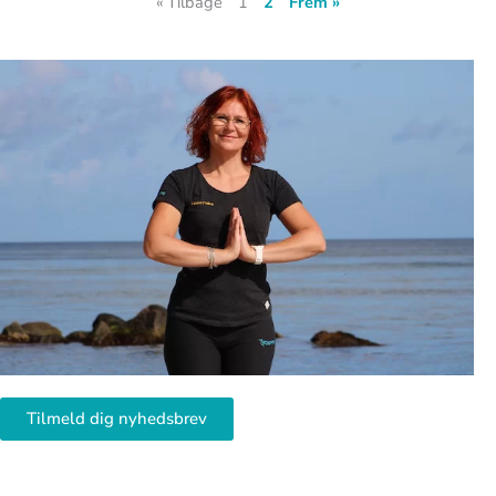
« Tilbage
1
2
Frem »
Tilmeld dig nyhedsbrev