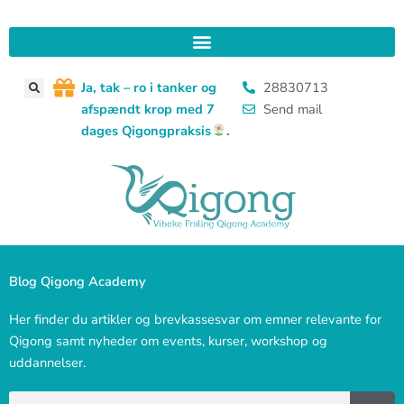
Gå
til
indholdet
J
a, tak – ro i tanker og
28830713
afspændt krop med 7
Send mail
dages Qigongpraksis
.
Blog Qigong Academy
Her finder du artikler og brevkassesvar om emner relevante for
Qigong samt nyheder om events, kurser, workshop og
uddannelser.
Søg