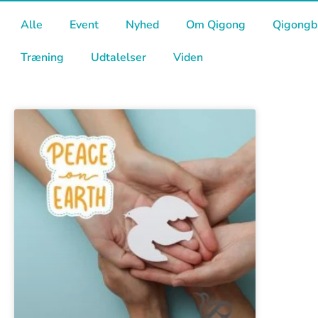
Alle
Event
Nyhed
Om Qigong
Qigongb
Træning
Udtalelser
Viden