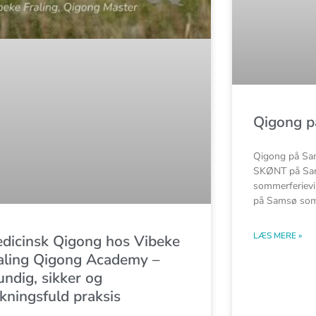
Qigong 
Qigong på Sam
SKØNT på Sam
sommerferievi
på Samsø som
LÆS MERE »
dicinsk Qigong hos Vibeke
aling Qigong Academy –
undig, sikker og
rkningsfuld praksis