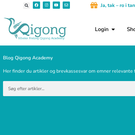
Gå
F
I
Y
E
J
a, tak – ro i 
a
n
o
n
c
s
u
v
til
e
t
t
e
b
a
u
l
indholdet
o
g
b
o
o
r
e
p
Login
Sh
k
a
e
m
Blog Qigong Academy
Her finder du artikler og brevkassesvar om emner relevante
Søg