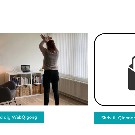
ld dig WebQigong
Skriv til Qigong