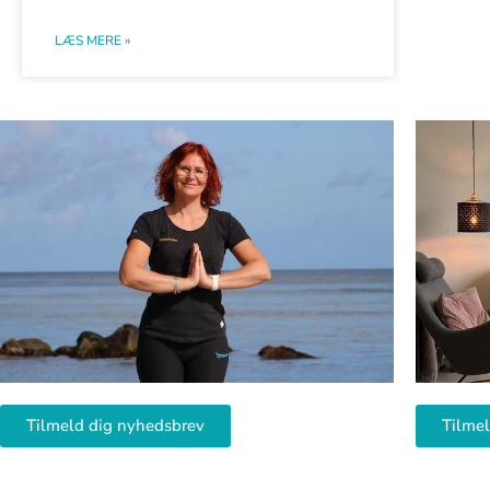
LÆS MERE »
Tilmeld dig nyhedsbrev
Tilme