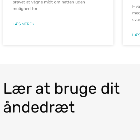
prøvet at vågne midt om natten uden
Hva
mulighed for
med
svar
LÆS MERE »
LÆS
Lær at bruge dit
åndedræt