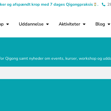
tanker og afspændt krop med 7 dages Qigongpraksis
.
2
op
Uddannelse
Aktiviteter
Blog
 for Qigong samt nyheder om events, kurser, workshop og udd