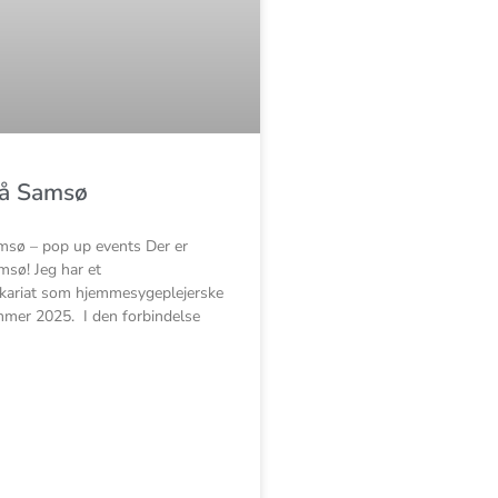
på Samsø
sø – pop up events Der er
sø! Jeg har et
kariat som hjemmesygeplejerske
mer 2025. I den forbindelse