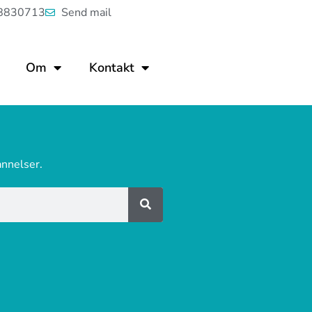
8830713
Send mail
Om
Kontakt
annelser.