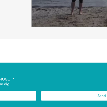
 NOGET?
pe dig.
Send 