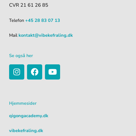
CVR 21 61 26 85
Telefon
+45 28 83 07 13
Mail
kontakt@vibekefraling.dk
Se også her
I
F
Y
n
a
o
s
c
u
t
e
t
a
b
u
Hjemmesider
g
o
b
r
o
e
qigongacademy.dk
a
k
m
vibekefraling.dk