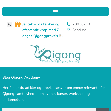
Gå
til
indholdet
J
a, tak – ro i tanker og
28830713
afspændt krop med 7
Send mail
dages Qigongpraksis
.
Blog Qigong Academy
Her finder du artikler og brevkassesvar om emner relevante for
Qigong samt nyheder om events, kurser, workshop og
uddannelser.
Søg