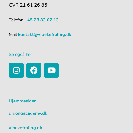
CVR 21 61 26 85
Telefon
+45 28 83 07 13
Mail
kontakt@vibekefraling.dk
Se også her
I
F
Y
n
a
o
s
c
u
t
e
t
a
b
u
Hjemmesider
g
o
b
r
o
e
qigongacademy.dk
a
k
m
vibekefraling.dk