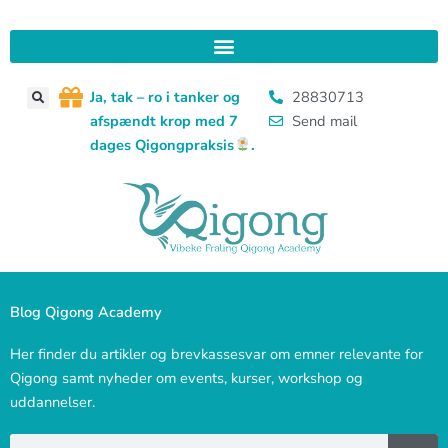
Gå
til
indholdet
J
a, tak – ro i tanker og
28830713
afspændt krop med 7
Send mail
dages Qigongpraksis
.
Blog Qigong Academy
Her finder du artikler og brevkassesvar om emner relevante for
Qigong samt nyheder om events, kurser, workshop og
uddannelser.
Søg