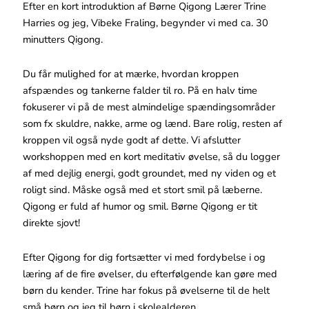
Efter en kort introduktion af Børne Qigong Lærer Trine
Harries og jeg, Vibeke Fraling, begynder vi med ca. 30
minutters Qigong.
Du får mulighed for at mærke, hvordan kroppen
afspændes og tankerne falder til ro. På en halv time
fokuserer vi på de mest almindelige spændingsområder
som fx skuldre, nakke, arme og lænd. Bare rolig, resten af
kroppen vil også nyde godt af dette. Vi afslutter
workshoppen med en kort meditativ øvelse, så du logger
af med dejlig energi, godt groundet, med ny viden og et
roligt sind. Måske også med et stort smil på læberne.
Qigong er fuld af humor og smil. Børne Qigong er tit
direkte sjovt!
Efter Qigong for dig fortsætter vi med fordybelse i og
læring af de fire øvelser, du efterfølgende kan gøre med
børn du kender. Trine har fokus på øvelserne til de helt
små børn og jeg til børn i skolealderen.