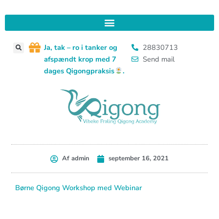
Gå
til
indholdet
J
a, tak – ro i tanker og
28830713
afspændt krop med 7
Send mail
dages Qigongpraksis
.
Af
admin
september 16, 2021
Børne Qigong Workshop med Webinar