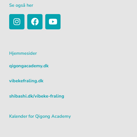
Se også her
I
F
Y
n
a
o
s
c
u
t
e
t
a
b
u
Hjemmesider
g
o
b
r
o
e
qigongacademy.dk
a
k
m
vibekefraling.dk
shibashi.dk/vibeke-fraling
Kalender for Qigong Academy