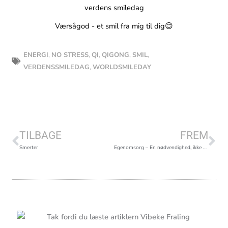
Værsågod - et smil fra mig til dig😊
ENERGI
,
NO STRESS
,
QI
,
QIGONG
,
SMIL
,
VERDENSSMILEDAG
,
WORLDSMILEDAY
Tidligere
Næ
TILBAGE
FREM
Smerter
Egenomsorg – En nødvendighed, ikke en luksus