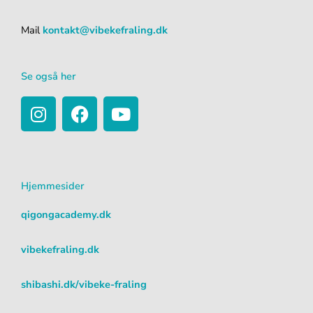
Mail
kontakt@vibekefraling.dk
Se også her
I
F
Y
n
a
o
s
c
u
t
e
t
a
b
u
Hjemmesider
g
o
b
r
o
e
qigongacademy.dk
a
k
m
vibekefraling.dk
shibashi.dk/vibeke-fraling