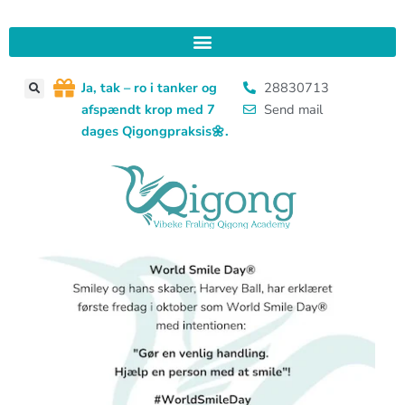
Gå
til
indholdet
J
a, tak – ro i tanker og
28830713
afspændt krop med 7
Send mail
dages Qigongpraksis
🌼.