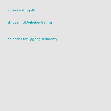
a
k
m
vibekefraling.dk
shibashi.dk/vibeke-fraling
Kalender for Qigong Academy