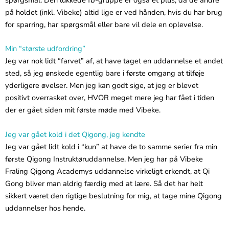
på holdet (inkl. Vibeke) altid lige er ved hånden, hvis du har brug
for sparring, har spørgsmål eller bare vil dele en oplevelse.
Min “største udfordring”
Jeg var nok lidt “farvet” af, at have taget en uddannelse et andet
sted, så jeg ønskede egentlig bare i første omgang at tilføje
yderligere øvelser. Men jeg kan godt sige, at jeg er blevet
positivt overrasket over, HVOR meget mere jeg har fået i tiden
der er gået siden mit første møde med Vibeke.
Jeg var gået kold i det Qigong, jeg kendte
Jeg var gået lidt kold i “kun” at have de to samme serier fra min
første Qigong Instruktøruddannelse. Men jeg har på Vibeke
Fraling Qigong Academys uddannelse virkeligt erkendt, at Qi
Gong bliver man aldrig færdig med at lære. Så det har helt
sikkert været den rigtige beslutning for mig, at tage mine Qigong
uddannelser hos hende.