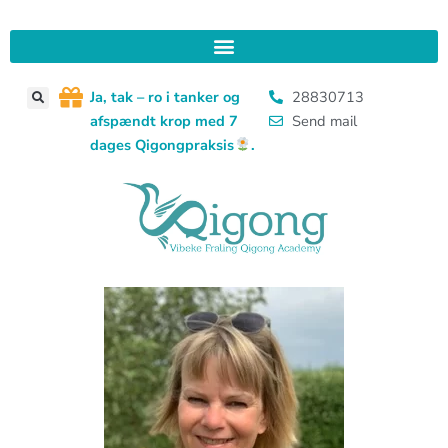
Gå
til
indholdet
J
a, tak – ro i tanker og
28830713
afspændt krop med 7
Send mail
dages Qigongpraksis
.