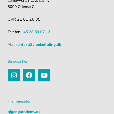
Lumbyvej 11 C, 2. sal TV.
5000 Odense C.
CVR 21 61 26 85
Telefon
+45 28 83 07 13
Mail
kontakt@vibekefraling.dk
Se også her
I
F
Y
n
a
o
s
c
u
t
e
t
a
b
u
Hjemmesider
g
o
b
r
o
e
qigongacademy.dk