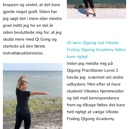
kroppen og sindet, at det bare
gjorde noget godt. Siden har
jeg søgt det i mere eller mindre
grad indtil jeg for en del år
siden besluttede mig for, at jeg
skulle mere med Qi Gong og
At lære Qigong ved Vibeke
startede på den første
Fraling Qigong Academy føltes
instruktøruddannelse.
bare rigtigt
Inden jeg meldte mig på
Qigong Practitioner Level 1
havde jeg sværmet om andre
udbydere. Men efter at have
studeret Vibekes hjemmesider
og lidt mail korrespondance
frem og tilbage føltes det bare
helt rigtigt at vælge Vibeke
Fraling Qigong Academy.