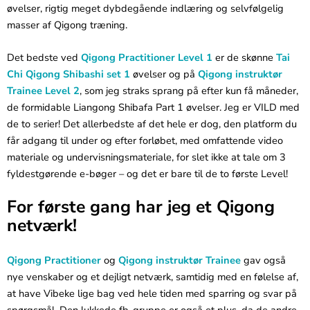
øvelser, rigtig meget dybdegående indlæring og selvfølgelig
masser af Qigong træning.
Det bedste ved
Qigong Practitioner Level 1
er de skønne
Tai
Chi Qigong Shibashi set 1
øvelser og på
Qigong instruktør
Trainee Level 2
, som jeg straks sprang på efter kun få måneder,
de formidable Liangong Shibafa Part 1 øvelser. Jeg er VILD med
de to serier! Det allerbedste af det hele er dog, den platform du
får adgang til under og efter forløbet, med omfattende video
materiale og undervisningsmateriale, for slet ikke at tale om 3
fyldestgørende e-bøger – og det er bare til de to første Level!
For første gang har jeg et Qigong
netværk!
Qigong Practitioner
og
Qigong instruktør Trainee
gav også
nye venskaber og et dejligt netværk, samtidig med en følelse af,
at have Vibeke lige bag ved hele tiden med sparring og svar på
spørgsmål. Den lukkede fb-gruppe er også et plus, da de andre