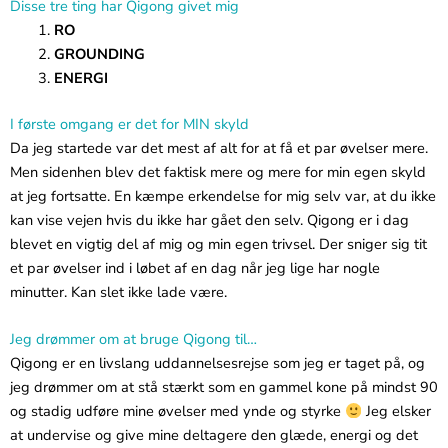
Disse tre ting har Qigong givet mig
RO
GROUNDING
ENERGI
I første omgang er det for MIN skyld
Da jeg startede var det mest af alt for at få et par øvelser mere.
Men sidenhen blev det faktisk mere og mere for min egen skyld
at jeg fortsatte. En kæmpe erkendelse for mig selv var, at du ikke
kan vise vejen hvis du ikke har gået den selv. Qigong er i dag
blevet en vigtig del af mig og min egen trivsel. Der sniger sig tit
et par øvelser ind i løbet af en dag når jeg lige har nogle
minutter. Kan slet ikke lade være.
Jeg drømmer om at bruge Qigong til…
Qigong er en livslang uddannelsesrejse som jeg er taget på, og
jeg drømmer om at stå stærkt som en gammel kone på mindst 90
og stadig udføre mine øvelser med ynde og styrke
Jeg elsker
at undervise og give mine deltagere den glæde, energi og det