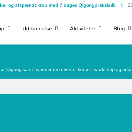
tanker og afspændt krop med 7 dages Qigongpraksis
🌼.
2
op
Uddannelse
Aktiviteter
Blog
 for Qigong samt nyheder om events, kurser, workshop og udd