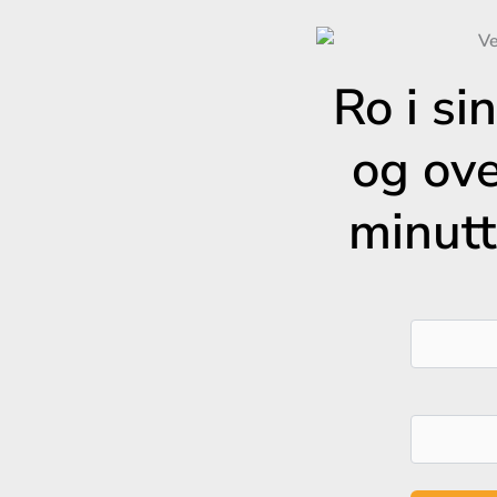
Ro i si
og ov
minutt