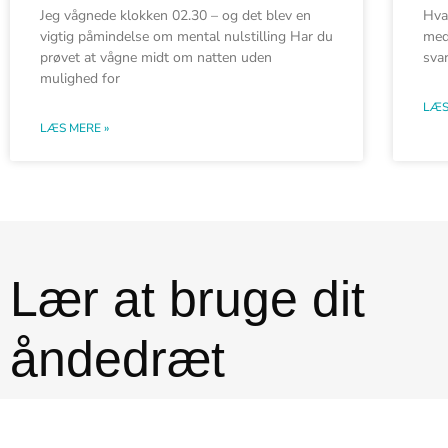
Jeg vågnede klokken 02.30 – og det blev en
Hva
vigtig påmindelse om mental nulstilling Har du
med
prøvet at vågne midt om natten uden
svar
mulighed for
LÆS
LÆS MERE »
Lær at bruge dit
åndedræt