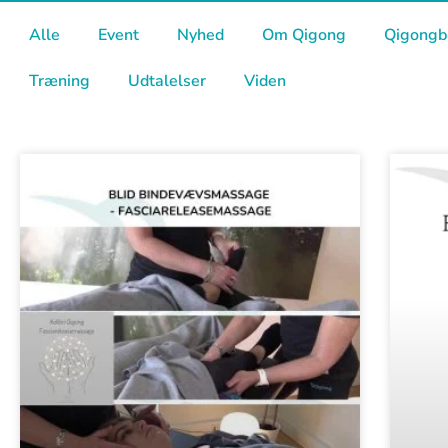
Alle
Event
Nyhed
Om Qigong
Qigongb
Træning
Udtalelser
Viden