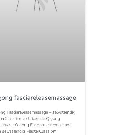
gong fasciareleasemassage
ng Fasciareleasemassage – selvstændig
erClass for certificerede Qigong
ruktører Qigong Fasciareleasemassage
n selvstændig MasterClass om