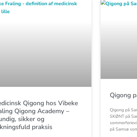
Qigong 
dicinsk Qigong hos Vibeke
aling Qigong Academy –
Qigong på Sam
SKØNT på Sam
undig, sikker og
sommerferievi
rkningsfuld praksis
på Samsø som