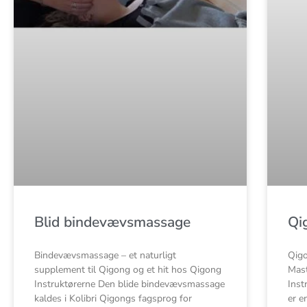
Blid bindevævsmassage
Qi
Bindevævsmassage – et naturligt
Qigo
supplement til Qigong og et hit hos Qigong
Mast
Instruktørerne Den blide bindevævsmassage
Inst
kaldes i Kolibri Qigongs fagsprog for
er e