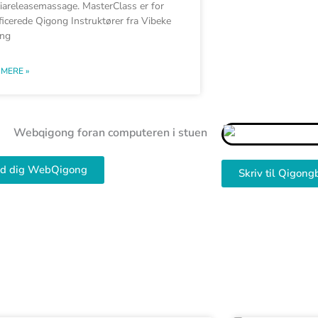
iareleasemassage. MasterClass er for
ificerede Qigong Instruktører fra Vibeke
ing
MERE »
ld dig WebQigong
Skriv til Qigong