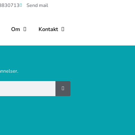
8830713
Send mail
Om
Kontakt
annelser.