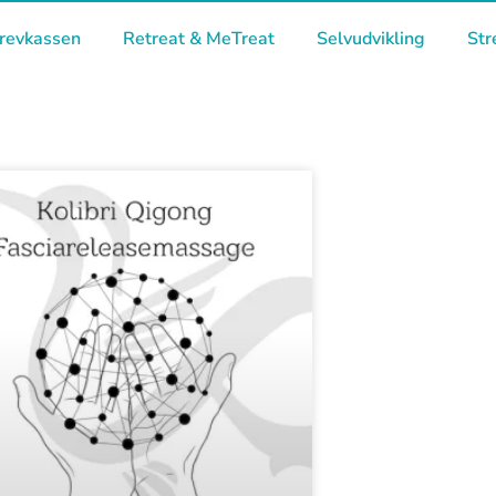
revkassen
Retreat & MeTreat
Selvudvikling
Str