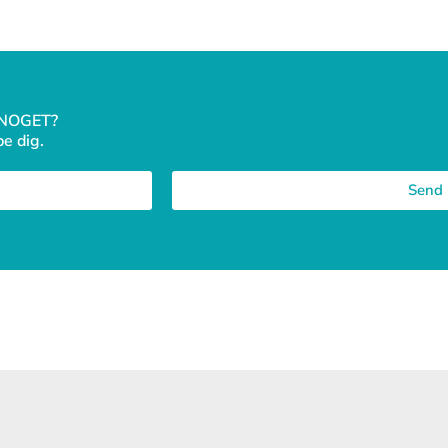
 NOGET?
pe dig.
Send 