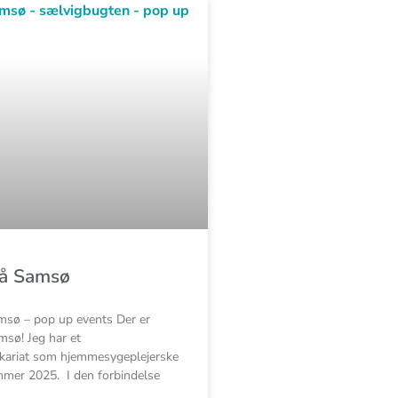
på Samsø
sø – pop up events Der er
sø! Jeg har et
kariat som hjemmesygeplejerske
mer 2025. I den forbindelse