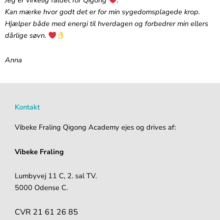
Jeg er virkelig faldet for Qigong
.‬
‪Kan mærke hvor godt det er for min sygedomsplagede krop.
Hjælper både med energi til hverdagen og forbedrer min ellers
dårlige søvn.
Anna
Kontakt
Vibeke Fraling Qigong Academy ejes og drives af:
Vibeke Fraling
Lumbyvej 11 C, 2. sal TV.
5000 Odense C.
CVR 21 61 26 85