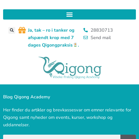
Gå
til
indholdet
J
a, tak – ro i tanker og
28830713
afspændt krop med 7
Send mail
dages Qigongpraksis
.
Blog Qigong Academy
Her finder du artikler og brevkassesvar om emner relevante for
Qigong samt nyheder om events, kurser, workshop og
uddannelser.
Søg