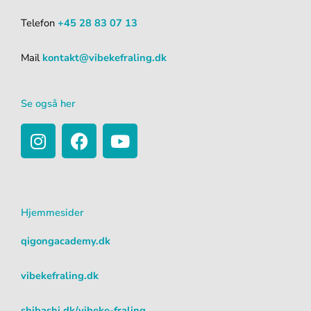
Telefon
+45 28 83 07 13
Mail
kontakt@vibekefraling.dk
Se også her
I
F
Y
n
a
o
s
c
u
t
e
t
a
b
u
Hjemmesider
g
o
b
r
o
e
qigongacademy.dk
a
k
m
vibekefraling.dk
shibashi.dk/vibeke-fraling