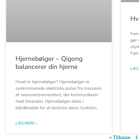
Hv
Fami
gør 
styr
Fami
Hjernebølger – Qigong
balancerer din hjerne
LÆS 
Hvad er hjernebølger? Hjernebølger er
synkroniserede elektriske pulse fra massevis
af neuroner(nerveceller), der kommunikerer
med hinanden. Hjernebølger deles i
båndbredde for at beskrive deres funktion,
LÆS MERE »
« Tilbage
1