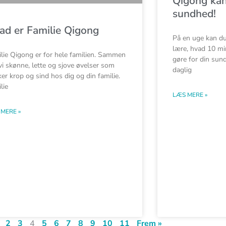
Qigong kan
sundhed!
ad er Familie Qigong
På en uge kan d
lære, hvad 10 mi
lie Qigong er for hele familien. Sammen
gøre for din sun
vi skønne, lette og sjove øvelser som
daglig
ker krop og sind hos dig og din familie.
lie
LÆS MERE »
MERE »
2
3
4
5
6
7
8
9
10
11
Frem »