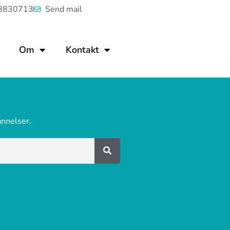
8830713
Send mail
Om
Kontakt
annelser.