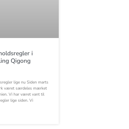
oldsregler i
ling Qigong
sregler lige nu Siden marts
rk været særdeles mærket
en. Vi har været vant til
gler lige siden. Vi