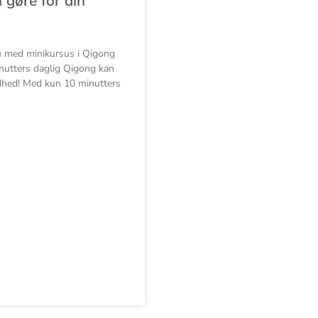
 gøre for din
u med minikursus i Qigong
nutters daglig Qigong kan
dhed! Med kun 10 minutters