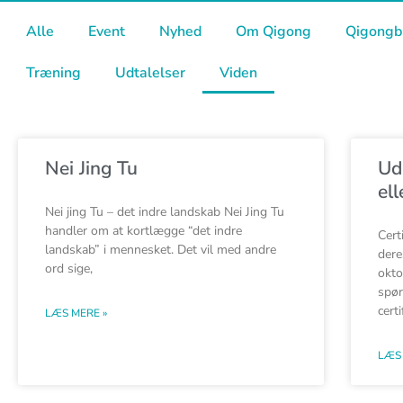
Alle
Event
Nyhed
Om Qigong
Qigongb
Træning
Udtalelser
Viden
S
Nei Jing Tu
Ud
el
Nei jing Tu – det indre landskab Nei Jing Tu
handler om at kortlægge “det indre
Cert
landskab” i mennesket. Det vil med andre
dere
ord sige,
okto
spør
cert
LÆS MERE »
LÆS 