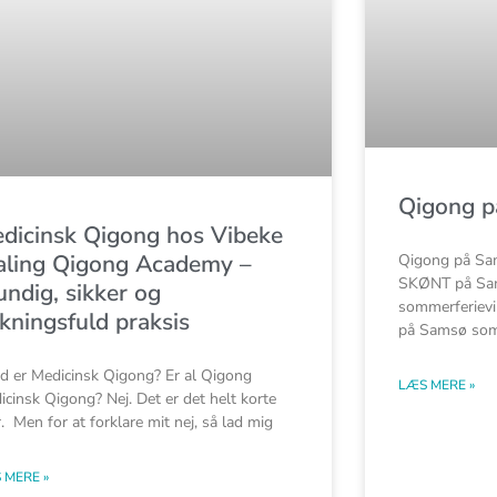
Qigong 
dicinsk Qigong hos Vibeke
aling Qigong Academy –
Qigong på Sam
SKØNT på Sam
undig, sikker og
sommerferievi
rkningsfuld praksis
på Samsø som
d er Medicinsk Qigong? Er al Qigong
LÆS MERE »
icinsk Qigong? Nej. Det er det helt korte
. Men for at forklare mit nej, så lad mig
 MERE »