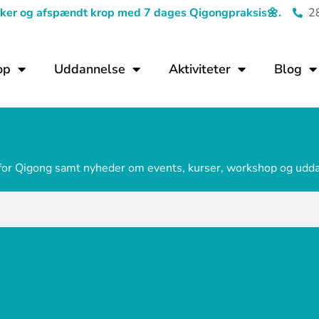
tanker og afspændt krop med 7 dages Qigongpraksis
🌼.
2
op
Uddannelse
Aktiviteter
Blog
 for Qigong samt nyheder om events, kurser, workshop og udd