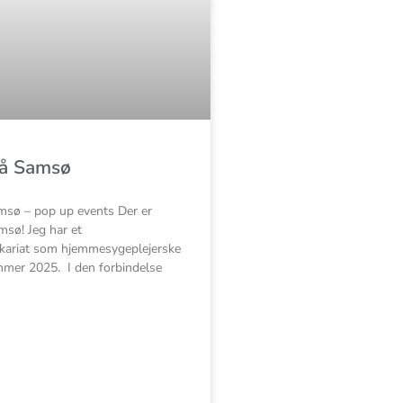
på Samsø
sø – pop up events Der er
sø! Jeg har et
kariat som hjemmesygeplejerske
mer 2025. I den forbindelse