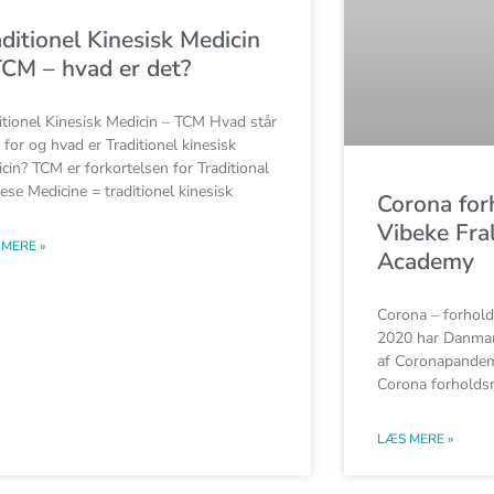
aditionel Kinesisk Medicin
TCM – hvad er det?
itionel Kinesisk Medicin – TCM Hvad står
for og hvad er Traditionel kinesisk
cin? TCM er forkortelsen for Traditional
ese Medicine = traditionel kinesisk
Corona forh
Vibeke Fra
MERE »
Academy
Corona – forhold
2020 har Danma
af Coronapandemi
Corona forholdsre
LÆS MERE »