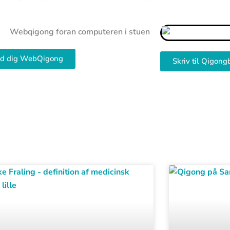
ld dig WebQigong
Skriv til Qigong