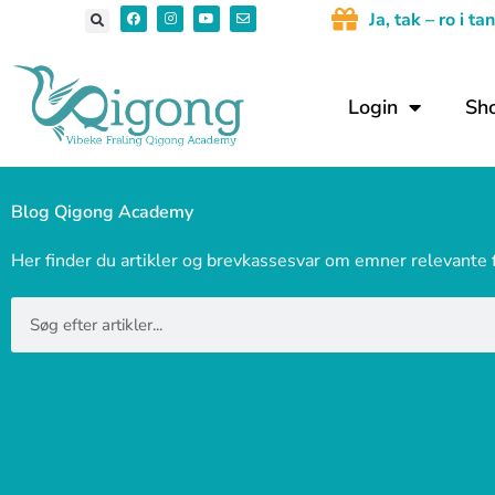
Gå
F
I
Y
E
J
a, tak – ro i 
a
n
o
n
c
s
u
v
til
e
t
t
e
b
a
u
l
indholdet
o
g
b
o
o
r
e
p
Login
Sh
k
a
e
m
Blog Qigong Academy
Her finder du artikler og brevkassesvar om emner relevante
Søg