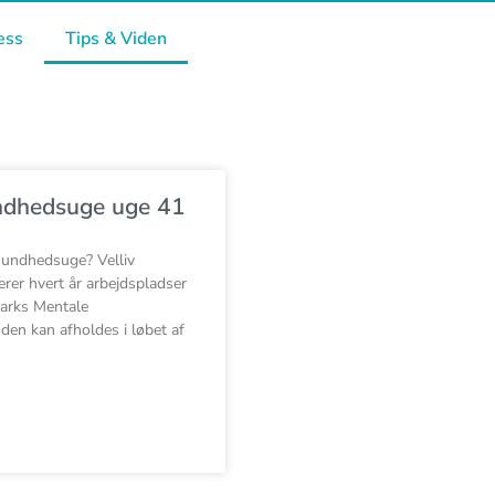
ess
Tips & Viden
ndhedsuge uge 41
sundhedsuge? Velliv
erer hvert år arbejdspladser
marks Mentale
en kan afholdes i løbet af