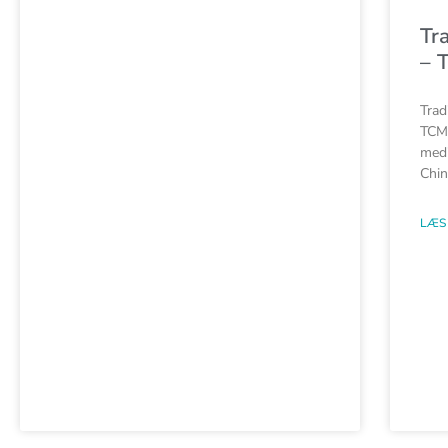
Tr
– 
Trad
TCM 
medi
Chin
LÆS 