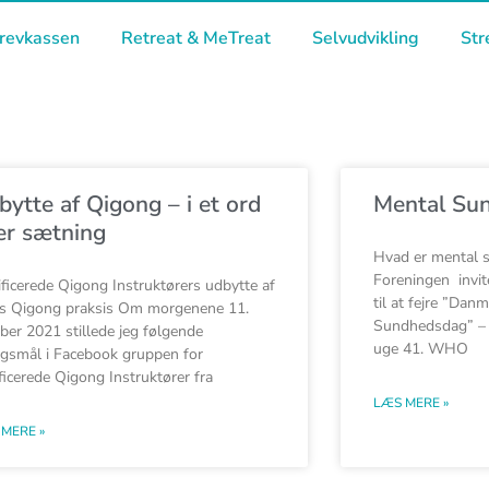
revkassen
Retreat & MeTreat
Selvudvikling
Str
ide
Side
Side
Side
Side
Side
Side
Side
Side
Side
Side
bytte af Qigong – i et ord
Mental Su
ler sætning
Hvad er mental 
Foreningen invit
ificerede Qigong Instruktørers udbytte af
til at fejre ”Dan
s Qigong praksis Om morgenene 11.
Sundhedsdag” – d
ber 2021 stillede jeg følgende
uge 41. WHO
gsmål i Facebook gruppen for
ificerede Qigong Instruktører fra
LÆS MERE »
MERE »